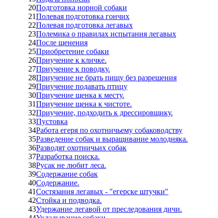
20
Подготовка норной собаки
21
Полевая подготовка гончих
22
Полевая подготовка легавых
23
Полемика о правилах испытания легавых
24
После щенения
25
Приобретение собаки
26
Приучение к кличке.
27
Приучение к поводку.
28
Приучение не брать пищу без разрешения
29
Приучение подавать птицу
30
Приучение щенка к месту.
31
Приучение щенка к чистоте.
32
Приучение, подходить к дрессировщику.
33
Пустовка
34
Работа егеря по охотничьему собаководству
35
Разведение собак и выращивание молодняка.
36
Разводят охотничьих собак
37
Разработка поиска.
38
Русак не любит леса.
39
Содержание собак
40
Содержание.
41
Состязания легавых - "егерске штучки"
42
Стойка и подводка.
43
Удержание легавой от преследования дичи.
44
Укладывание собаки