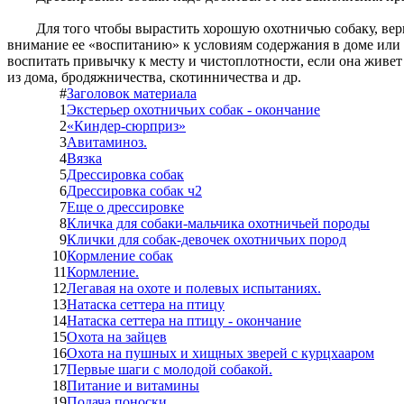
Для того чтобы вырастить хорошую охотничью собаку, вер
внимание ее «воспитанию» к условиям содержания в доме или 
воспитать привычку к месту и чистоплотности, если она живет 
из дома, бродяжничества, скотинничества и др.
#
Заголовок материала
1
Экстерьер охотничьих собак - окончание
2
«Киндер-сюрприз»
3
Авитаминоз.
4
Вязка
5
Дрессировка собак
6
Дрессировка собак ч2
7
Еще о дрессировке
8
Кличка для собаки-мальчика охотничьей породы
9
Клички для собак-девочек охотничьих пород
10
Кормление собак
11
Кормление.
12
Легавая на охоте и полевых испытаниях.
13
Натаска сеттера на птицу
14
Натаска сеттера на птицу - окончание
15
Охота на зайцев
16
Охота на пушных и хищных зверей с курцхааром
17
Первые шаги с молодой собакой.
18
Питание и витамины
19
Подача поноски