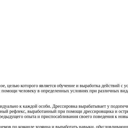
ое, целью которого является обучение и выработка действий с 
я помощи человеку в определенных условиях при различных видах
дуально к каждой особи. Дрессировка вырабатывает у подопечн
вный рефлекс, выработанный при помощи дрессировщика и остр
предыдущего опыта и приспосабливания своего поведения к нов
иемов по команде хозяина и выработать навыки, обусловливающи