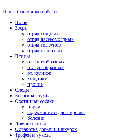
Home
Охотничьи собаки
Home
Звери
отряд хищных
отряд насекомоядных
отряд грызунов
отряд копытных
Птицы
от. курообразных
от. гусеобразных
от. куликов
хищники
прочие
Следы
Егерская служба
Охотничьи собаки
породы
содержание и дрессировка
болезни
Ловчие птицы
Обработка добычи и шкурок
Трофеи и чучела