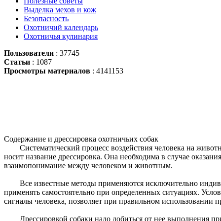
Полезные советы
Выделка мехов и кож
Безопасность
Охотничий календарь
Охотничья кулинария
Пользователи
: 37745
Статьи
: 1087
Просмотры материалов
: 4141153
Содержание и дрессировка охотничьих собак
Систематический процесс воздействия человека на животн
носит название дрессировка. Она необходима в случае оказани
взаимопонимание между человеком и животным.
Все известные методы применяются исключительно индиви
применять самостоятельно при определенных ситуациях. Усло
сигналы человека, позволяет при правильном использовании 
Дрессировкой собаки надо добиться от нее выполнения пр