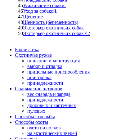
45
Усаживание собаки.
46
Уход за собакой.
47
Щенение
48
Щенность (беременность)
49
Экстерьер охотничьих собак
50
Экстерьер охотничьих собак ч2
Баллистика
Охотничье ружье
описание и конструкция
выбор и отладка
прицельные приспособления
пристрелка
принадлежности
Снаряжение патронов
вес снаряда и заряда
принадлежности
дробовых и картечных
пулевых
Способы стрельбы
Способы охоты
охота на волков
на экзотических зверей
Самоловы