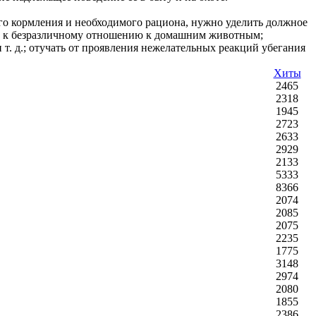
ого кормления и необходимого рациона, нужно уделить должное
цу, к безразличному отношению к домашним животным;
 т. д.; отучать от проявления нежелательных реакций убегания
Хиты
2465
2318
1945
2723
2633
2929
2133
5333
8366
2074
2085
2075
2235
1775
3148
2974
2080
1855
2386