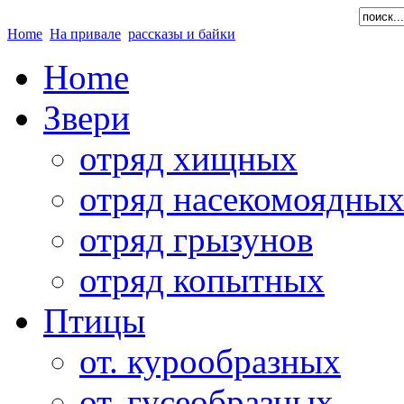
Home
На привале
рассказы и байки
Home
Звери
отряд хищных
отряд насекомоядны
отряд грызунов
отряд копытных
Птицы
от. курообразных
от. гусеобразных