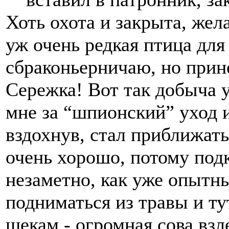
Хоть охота и закрыта, жел
уж очень редкая птица для 
сбраконьерничаю, но прине
Сережка! Вот так добыча у
мне за “шпионский” уход и
вздохнув, стал приближать
очень хорошо, потому подк
незаметно, как уже опытн
подниматься из травы и ту
шекам - огромная сова взл