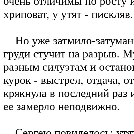
очень отличимы по росту и
хриповат, у утят - пискляв.
Но уже затмило-затумани
груди стучит на разрыв. 
разным силуэтам и остано
курок - выстрел, отдача, о
крякнула в последний раз и
ее замерло неподвижно.
Сергею повиделось: утят