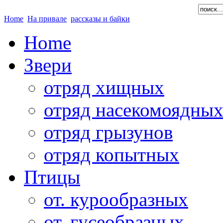
Home
На привале
рассказы и байки
Home
Звери
отряд хищных
отряд насекомоядны
отряд грызунов
отряд копытных
Птицы
от. курообразных
от. гусеобразных