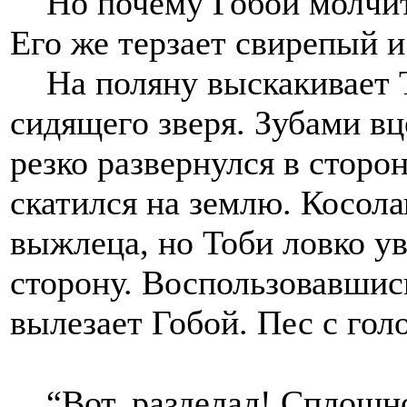
Но почему Гобой молчит,
Его же терзает свирепый 
На поляну выскакивает То
сидящего зверя. Зубами вц
резко развернулся в сторо
скатился на землю. Косол
выжлеца, но Тоби ловко ув
сторону. Воспользовавшис
вылезает Гобой. Пес с гол
“Вот, разделал! Сплошной 