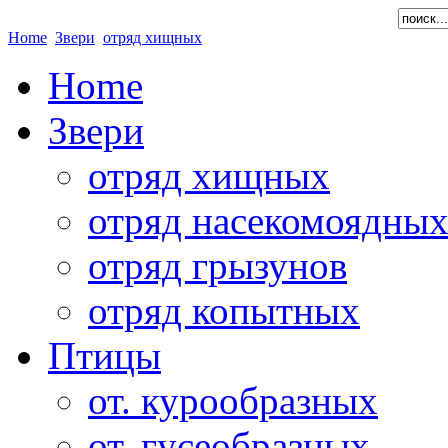
Home
Звери
отряд хищных
Home
Звери
отряд хищных
отряд насекомоядны
отряд грызунов
отряд копытных
Птицы
от. курообразных
от. гусеобразных