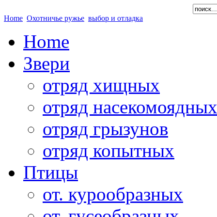
Home
Охотничье ружье
выбор и отладка
Home
Звери
отряд хищных
отряд насекомоядны
отряд грызунов
отряд копытных
Птицы
от. курообразных
от. гусеобразных