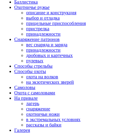
Баллистика
Охотничье ружье
описание и конструкция
выбор и отладка
прицельные приспособления
пристрелка
принадлежности
Снаряжение патронов
вес снаряда и заряда
принадлежности
дробовых и картечных
пулевых
Способы стрельбы
Способы охоты
охота на волков
на экзотических зверей
Самоловы
Охота с самоловами
На привале
лагерь
снаряжение
охотничьи ножи
в экстремальных условиях
рассказы и байки
Галерея