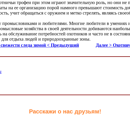
отничьи трофеи при этом играют значительную роль, но они не 
раты на ее организацию порой намного превышают стоимость доб
сть, учит обращаться с оружием и метко стрелять, являясь свое
 промысловиками и любителями. Многие любители в умениях и 
омысловые хозяйства в своей деятельности добиваются наибольш
ь на обслуживание потребностей охотников и часто не в состоян
ы для отдыха людей и природоохранные зоны.
 свежести следа зимой < Предыдущий
Далее > Охотни
ы
Расскажи о нас друзьям!