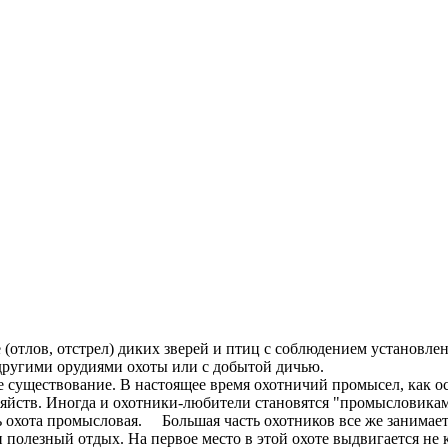
(отлов, отстрел) диких зверей и птиц с соблюдением установле
 другими орудиями охоты или с добытой дичью.
существование. В настоящее время охотничий промысел, как осн
йств. Иногда и охотники-любители становятся "промысловиками":
сть охота промысловая. Большая часть охотников все же занимае
 полезный отдых. На первое место в этой охоте выдвигается не