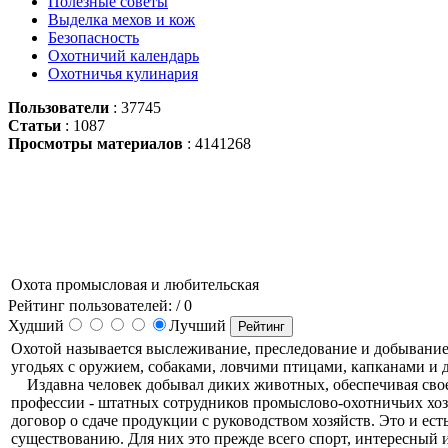
Полезные советы
Выделка мехов и кож
Безопасность
Охотничий календарь
Охотничья кулинария
Пользователи
: 37745
Статьи
: 1087
Просмотры материалов
: 4141268
Охота промысловая и любительская
Рейтинг пользователей:
/ 0
Худший
Лучший
Охотой называется выслеживание, преследование и добывание 
угодьях с оружием, собаками, ловчими птицами, капканами и
Издавна человек добывал диких животных, обеспечивая свое 
профессии - штатных сотрудников промыслово-охотничьих хозя
договор о сдаче продукции с руководством хозяйств. Это и е
существованию. Для них это прежде всего спорт, интересный и