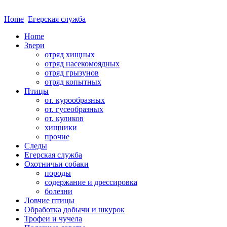
Home
Егерская служба
Home
Звери
отряд хищных
отряд насекомоядных
отряд грызунов
отряд копытных
Птицы
от. курообразных
от. гусеобразных
от. куликов
хищники
прочие
Следы
Егерская служба
Охотничьи собаки
породы
содержание и дрессировка
болезни
Ловчие птицы
Обработка добычи и шкурок
Трофеи и чучела