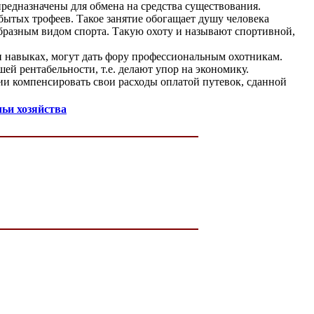
предназначены для обмена на средства существования.
ытых трофеев. Такое занятие обогащает душу человека
образным видом спорта. Такую охоту и называют спортивной,
навыках, могут дать фору профессиональным охотникам.
ей рентабельности, т.е. делают упор на экономику.
ии компенсировать свои расходы оплатой путевок, сданной
чьи хозяйства