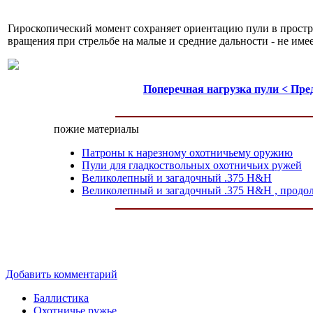
Гироскопический момент сохраняет ориентацию пули в простра
вращения при стрельбе на малые и средние дальности - не имее
Поперечная нагрузка пули < Пр
пожие материалы
Патроны к нарезному охотничьему оружию
Пули для гладкоствольных охотничьих ружей
Великолепный и загадочный .375 H&H
Великолепный и загадочный .375 H&H , продо
Добавить комментарий
Баллистика
Охотничье ружье