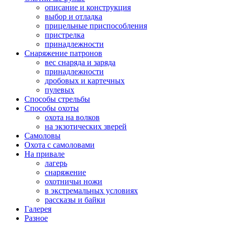
описание и конструкция
выбор и отладка
прицельные приспособления
пристрелка
принадлежности
Снаряжение патронов
вес снаряда и заряда
принадлежности
дробовых и картечных
пулевых
Способы стрельбы
Способы охоты
охота на волков
на экзотических зверей
Самоловы
Охота с самоловами
На привале
лагерь
снаряжение
охотничьи ножи
в экстремальных условиях
рассказы и байки
Галерея
Разное