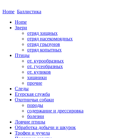
Home
Баллистика
Home
Звери
отряд хищных
отряд насекомоядных
отряд грызунов
отряд копытных
Птицы
от. курообразных
от. гусеобразных
от. куликов
хищники
прочие
Следы
Егерская служба
Охотничьи собаки
породы
содержание и дрессировка
болезни
Ловчие птицы
Обработка добычи и шкурок
Трофеи и чучела