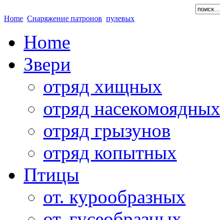
Home
Снаряжение патронов
пулевых
Home
Звери
отряд хищных
отряд насекомоядны
отряд грызунов
отряд копытных
Птицы
от. курообразных
от. гусеобразных