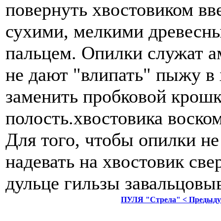
повернуть хвостовиком вв
сухими, мелкими древесны
пальцем. Опилки служат а
не дают "влипать" пыжу в
заменить пробковой крошк
полость.хвостовика воском
Для того, чтобы опилки не
надевать на хвостовик све
дульце гильзы завальцовыв
ПУЛЯ "Стрела" < Предыд