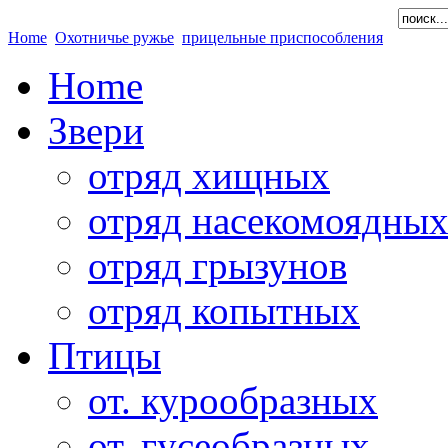
Home
Охотничье ружье
прицельные приспособления
Home
Звери
отряд хищных
отряд насекомоядны
отряд грызунов
отряд копытных
Птицы
от. курообразных
от. гусеобразных