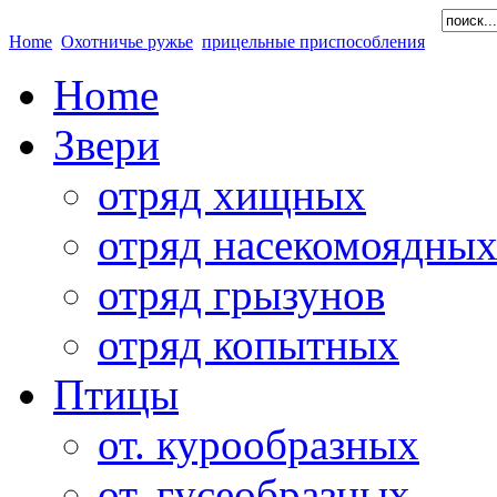
Home
Охотничье ружье
прицельные приспособления
Home
Звери
отряд хищных
отряд насекомоядны
отряд грызунов
отряд копытных
Птицы
от. курообразных
от. гусеобразных